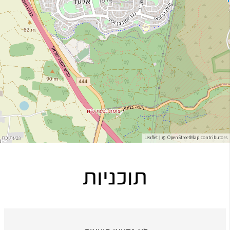
Leaflet
| ©
OpenStreetMap
contributors
תוכניות