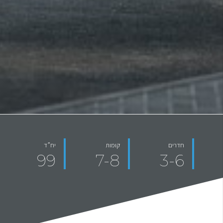
חדרים
קומות
יח”ד
99
7-8
3-6