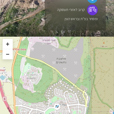
קרוב לאזורי תעסוקה
ומסחר בפ"ת ובראש העין
+
−