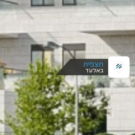
תצפית
באלעד