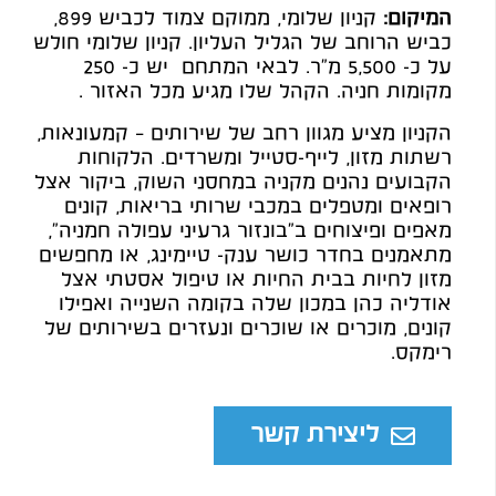
המיקום
:
קניון שלומי, ממוקם צמוד לכביש 899,
כביש הרוחב של הגליל העליון. קניון שלומי חולש
על כ- 5,500 מ"ר. לבאי המתחם יש כ- 250
מקומות חניה. הקהל שלו מגיע מכל האזור .
הקניון מציע מגוון רחב של שירותים – קמעונאות,
רשתות מזון, לייף-סטייל ומשרדים. הלקוחות
הקבועים נהנים מקניה במחסני השוק, ביקור אצל
רופאים ומטפלים במכבי שרותי בריאות, קונים
מאפים ופיצוחים ב"בונזור גרעיני עפולה חמניה",
מתאמנים בחדר כושר ענק- טיימינג, או מחפשים
מזון לחיות בבית החיות או טיפול אסטתי אצל
אודליה כהן במכון שלה בקומה השנייה ואפילו
קונים, מוכרים או שוכרים ונעזרים בשירותים של
רימקס.
ליצירת קשר